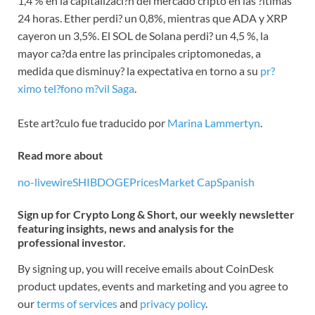
1,4 % en la capitalizaci?n del mercado cripto en las ?ltimas
24 horas. Ether perdi? un 0,8%, mientras que ADA y XRP
cayeron un 3,5%. El SOL de Solana perdi? un 4,5 %, la
mayor ca?da entre las principales criptomonedas, a
medida que disminuy? la expectativa en torno a su
pr?
ximo tel?fono m?vil Saga
.
Este art?culo fue traducido por
Marina Lammertyn
.
Read more about
no-livewire
SHIB
DOGE
Prices
Market Cap
Spanish
Sign up for Crypto Long & Short, our weekly newsletter
featuring insights, news and analysis for the
professional investor.
By signing up, you will receive emails about CoinDesk
product updates, events and marketing and you agree to
our
terms of services
and
privacy policy
.