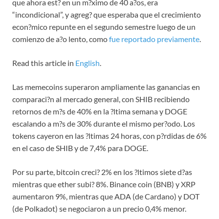
que ahora est? en un m?ximo de 40 a?os, era
“incondicional”, y agreg? que esperaba que el crecimiento
econ?mico repunte en el segundo semestre luego de un
comienzo de a?o lento, como
fue reportado previamente
.
Read this article in
English
.
Las memecoins superaron ampliamente las ganancias en
comparaci?n al mercado general, con SHIB recibiendo
retornos de m?s de 40% en la ?ltima semana y DOGE
escalando a m?s de 30% durante el mismo per?odo. Los
tokens cayeron en las ?ltimas 24 horas, con p?rdidas de 6%
en el caso de SHIB y de 7,4% para DOGE.
Por su parte, bitcoin creci? 2% en los ?ltimos siete d?as
mientras que ether subi? 8%. Binance coin (BNB) y XRP
aumentaron 9%, mientras que ADA (de Cardano) y DOT
(de Polkadot) se negociaron a un precio 0,4% menor.