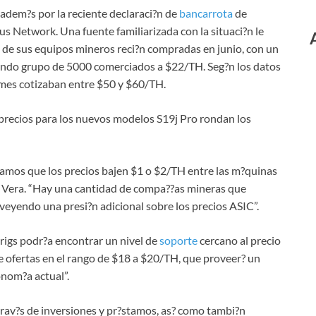
 adem?s por la reciente declaraci?n de
bancarrota
de
s Network. Una fuente familiarizada con la situaci?n le
 de sus equipos mineros reci?n compradas en junio, con un
undo grupo de 5000 comerciados a $22/TH. Seg?n los datos
 mes cotizaban entre $50 y $60/TH.
precios para los nuevos modelos S19j Pro rondan los
mos que los precios bajen $1 o $2/TH entre las m?quinas
n Vera. “Hay una cantidad de compa??as mineras que
oveyendo una presi?n adicional sobre los precios ASIC”.
s rigs podr?a encontrar un nivel de
soporte
cercano al precio
 ofertas en el rango de $18 a $20/TH, que proveer? un
onom?a actual”.
 trav?s de inversiones y pr?stamos, as? como tambi?n