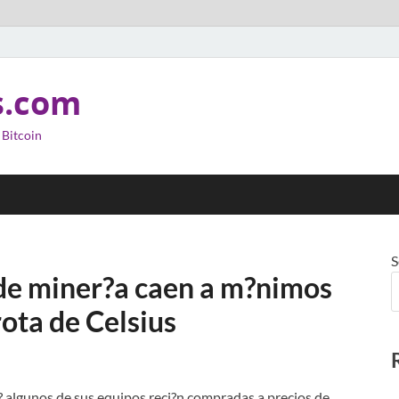
s.com
 Bitcoin
S
s de miner?a caen a m?nimos
rota de Celsius
? algunos de sus equipos reci?n compradas a precios de