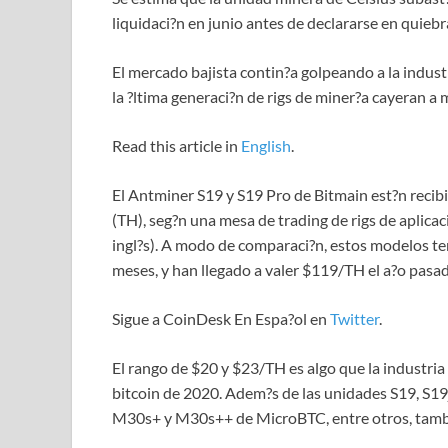
liquidaci?n en junio antes de declararse en quiebr
El mercado bajista contin?a golpeando a la indus
la ?ltima generaci?n de rigs de miner?a cayeran a
Read this article in
English
.
El Antminer S19 y S19 Pro de Bitmain est?n recib
(TH), seg?n una mesa de trading de rigs de aplicaci
ingl?s). A modo de comparaci?n, estos modelos te
meses, y han llegado a valer $119/TH el a?o pasad
Sigue a CoinDesk En Espa?ol en
Twitter
.
El rango de $20 y $23/TH es algo que la industria
bitcoin de 2020. Adem?s de las unidades S19, S1
M30s+ y M30s++ de MicroBTC, entre otros, tambi?