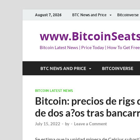
August 7, 2026
BTC News and Price
Bitcoinverse
www.BitcoinSeat
Bitcoin Latest News | Price Today | How To Get Free
BTC NEWS AND PRICE
BITCOINVERSE
BITCOIN LATEST NEWS
Bitcoin: precios de rig
de dos a?os tras bancar
July 15, 2022
-
by
-
Leave a Comment
Se estima que la unidad minera de Celsius subast