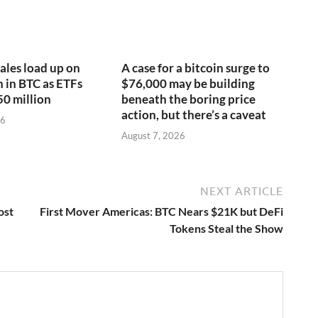
ales load up on
A case for a bitcoin surge to
n in BTC as ETFs
$76,000 may be building
50 million
beneath the boring price
action, but there’s a caveat
26
August 7, 2026
NEXT ARTICLE
ost
First Mover Americas: BTC Nears $21K but DeFi
Tokens Steal the Show