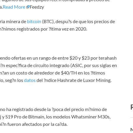
a.
Read More
Feedzy
tria minera de
bitcoin
(BTC), despu?s de que los precios de
 m?nimos registrados por ?ltima vez en 2020.
iendo ofertas en un rango de entre $20 y $23 por terahash
?n espec?fica de circuito integrado (ASIC, por sus siglas en
n?an un costo de alrededor de $40/TH en los ?ltimos
o, seg?n los
datos
del ?ndice Hashrate de Luxor Mining.
 no ha registrado desde la ?poca del precio m?nimo de
9j y S19 Pro de Bitmain, los modelos Whatsminer M30s,
n fueron afectados por la ca?da.
N