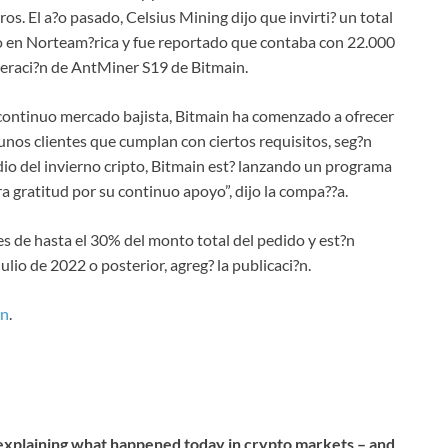
os. El a?o pasado, Celsius Mining dijo que invirti? un total
 en Norteam?rica y fue reportado que contaba con 22.000
neraci?n de AntMiner S19 de Bitmain.
l continuo mercado bajista, Bitmain ha comenzado a ofrecer
os clientes que cumplan con ciertos requisitos, seg?n
io del invierno cripto, Bitmain est? lanzando un programa
gratitud por su continuo apoyo”, dijo la compa??a.
de hasta el 30% del monto total del pedido y est?n
ulio de 2022 o posterior, agreg? la publicaci?n.
yn
.
 explaining what happened today in crypto markets – and