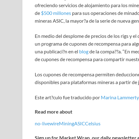
ofreciendo servicios de alojamiento para los miner
de
$500 millones
para sus operaciones de minado
mineras ASIC, la mayor?a de la serie de nueva ge
En medio del desplome de precios de los rigs y e
un programa de cupones de recompensa para algun
una publicaci?n en el
blog
de la compa??a. “En med
de cupones de recompensa para compartir nuestra 
Los cupones de recompensa permiten deducciones 
disponibles para plataformas mineras a partir de j
Este art?culo fue traducido por
Marina Lammert
Read more about
no-livewire
Mining
ASIC
Celsius
Sign up for Market Wrap, our daily newsletter