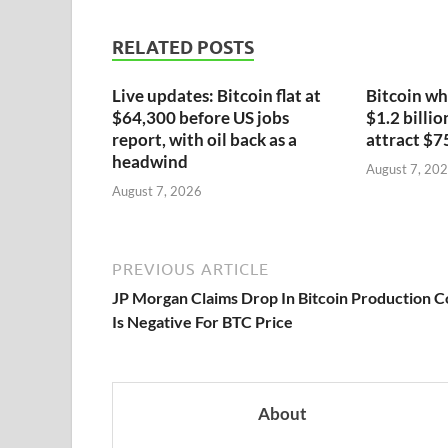
RELATED POSTS
Live updates: Bitcoin flat at
Bitcoin wh
$64,300 before US jobs
$1.2 billio
report, with oil back as a
attract $7
headwind
August 7, 20
August 7, 2026
PREVIOUS ARTICLE
JP Morgan Claims Drop In Bitcoin Production C
Is Negative For BTC Price
About