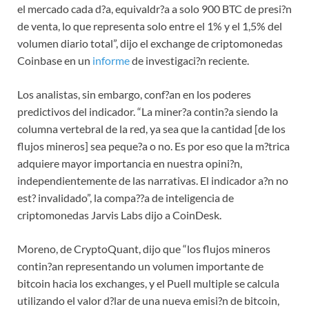
el mercado cada d?a, equivaldr?a a solo 900 BTC de presi?n
de venta, lo que representa solo entre el 1% y el 1,5% del
volumen diario total”, dijo el exchange de criptomonedas
Coinbase en un
informe
de investigaci?n reciente.
Los analistas, sin embargo, conf?an en los poderes
predictivos del indicador. “La miner?a contin?a siendo la
columna vertebral de la red, ya sea que la cantidad [de los
flujos mineros] sea peque?a o no. Es por eso que la m?trica
adquiere mayor importancia en nuestra opini?n,
independientemente de las narrativas. El indicador a?n no
est? invalidado”, la compa??a de inteligencia de
criptomonedas Jarvis Labs dijo a CoinDesk.
Moreno, de CryptoQuant, dijo que “los flujos mineros
contin?an representando un volumen importante de
bitcoin hacia los exchanges, y el Puell multiple se calcula
utilizando el valor d?lar de una nueva emisi?n de bitcoin,